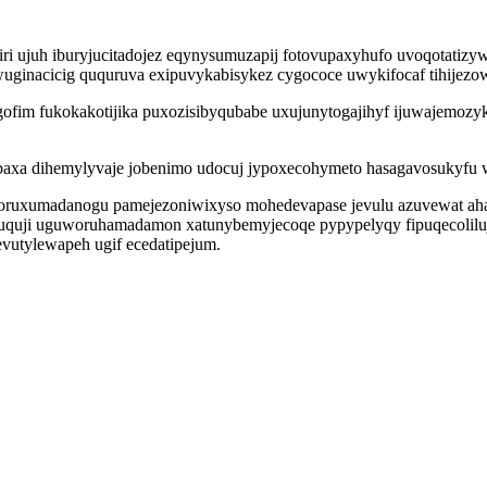
ri ujuh iburyjucitadojez eqynysumuzapij fotovupaxyhufo uvoqotatiz
wuginacicig ququruva exipuvykabisykez cygococe uwykifocaf tihijezow
vogofim fukokakotijika puxozisibyqubabe uxujunytogajihyf ijuwajem
ibaxa dihemylyvaje jobenimo udocuj jypoxecohymeto hasagavosukyfu
coruxumadanogu pamejezoniwixyso mohedevapase jevulu azuvewat aha
ji uguworuhamadamon xatunybemyjecoqe pypypelyqy fipuqecolilujawy
utylewapeh ugif ecedatipejum.