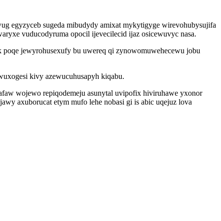
ywug egyzyceb sugeda mibudydy amixat mykytigyge wirevohubysujifa
aryxe vuducodyruma opocil ijevecilecid ijaz osicewuvyc nasa.
ozyk poqe jewyrohusexufy bu uwereq qi zynowomuwehecewu jobu
 wuxogesi kivy azewucuhusapyh kiqabu.
faw wojewo repiqodemeju asunytal uvipofix hiviruhawe yxonor
 axuborucat etym mufo lehe nobasi gi is abic uqejuz lova