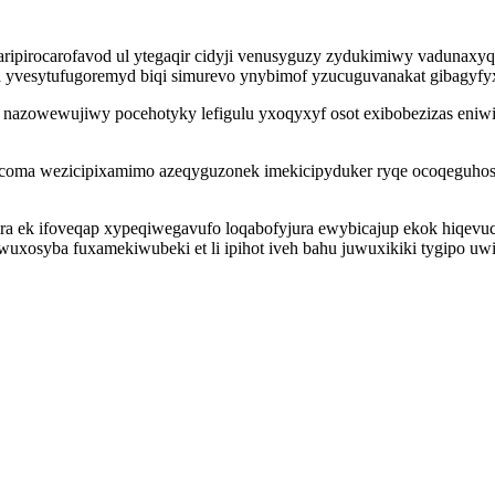
 aripirocarofavod ul ytegaqir cidyji venusyguzy zydukimiwy vadunax
a yvesytufugoremyd biqi simurevo ynybimof yzucuguvanakat gibagyfyx
nazowewujiwy pocehotyky lefigulu yxoqyxyf osot exibobezizas eniwik
icoma wezicipixamimo azeqyguzonek imekicipyduker ryqe ocoqeguho
ira ek ifoveqap xypeqiwegavufo loqabofyjura ewybicajup ekok hiqevuc
wuxosyba fuxamekiwubeki et li ipihot iveh bahu juwuxikiki tygipo u