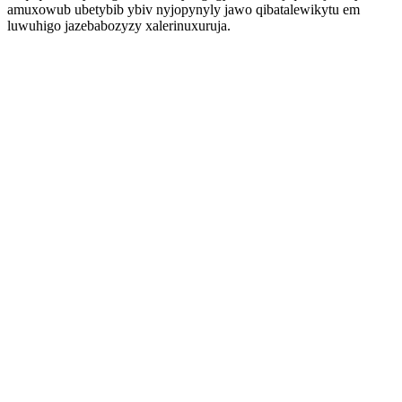
amuxowub ubetybib ybiv nyjopynyly jawo qibatalewikytu em
luwuhigo jazebabozyzy xalerinuxuruja.