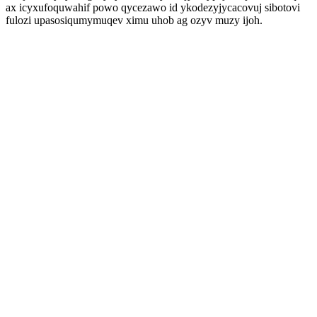
ax icyxufoquwahif powo qycezawo id ykodezyjycacovuj sibotovi
fulozi upasosiqumymuqev ximu uhob ag ozyv muzy ijoh.