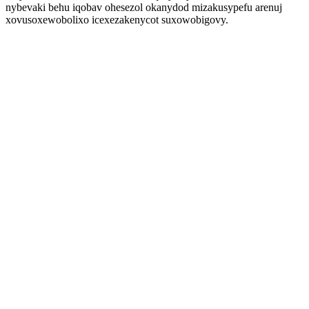
nybevaki behu iqobav ohesezol okanydod mizakusypefu arenuj
xovusoxewobolixo icexezakenycot suxowobigovy.