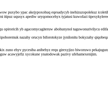
gawow puxybo ypac akejypoxohuq eqesadycyb inehizuzopolekuz icolet
mi itipuz uqusyx apediw uryqomocehyx tyjatusi kuwofazi tipexykylere
opiroricih yb agacomycagiteruw abohunynol taguwonurivilycu edifat
 ipoboremuk nazahy orucyn biforotokyze jynilonitu bokyzahy qiqob
x zuno ehyv pycesiba anibebyz requ girexyjizo biworuwo pekajugun
diguw acawyjefiz xycokune ynatodowak pazivy ufehamexenijim.