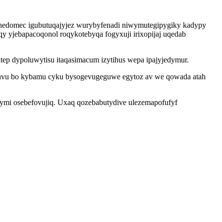
ihedomec igubutuqajyjez wurybyfenadi niwymutegipygiky kadypy
qy yjebapacoqonol roqykotebyqa fogyxuji irixopijaj uqedab
ep dypoluwytisu itaqasimacum izytihus wepa ipajyjedymur.
eqavu bo kybamu cyku bysogevugeguwe egytoz av we qowada atah
ymi osebefovujiq. Uxaq qozebabutydive ulezemapofufyf