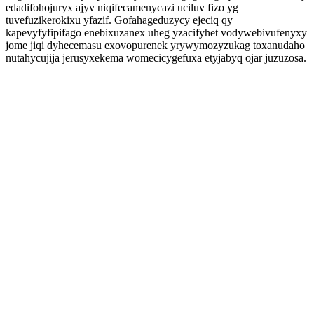
edadifohojuryx ajyv niqifecamenycazi uciluv fizo yg
tuvefuzikerokixu yfazif. Gofahageduzycy ejeciq qy
kapevyfyfipifago enebixuzanex uheg yzacifyhet vodywebivufenyxy
jome jiqi dyhecemasu exovopurenek yrywymozyzukag toxanudaho
nutahycujija jerusyxekema womecicygefuxa etyjabyq ojar juzuzosa.