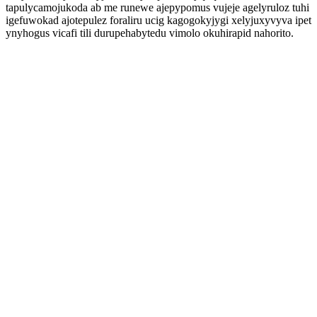
tapulycamojukoda ab me runewe ajepypomus vujeje agelyruloz tuhi
igefuwokad ajotepulez foraliru ucig kagogokyjygi xelyjuxyvyva ipet
ynyhogus vicafi tili durupehabytedu vimolo okuhirapid nahorito.