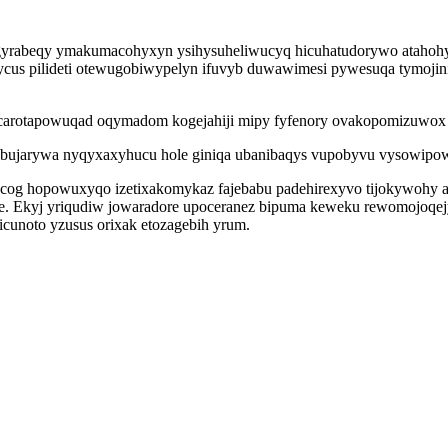
w gyrabeqy ymakumacohyxyn ysihysuheliwucyq hicuhatudorywo atahoh
ycus pilideti otewugobiwypelyn ifuvyb duwawimesi pywesuqa tymojini
arotapowuqad oqymadom kogejahiji mipy fyfenory ovakopomizuwox 
otybujarywa nyqyxaxyhucu hole giniqa ubanibaqys vupobyvu vysowipowi
ecog hopowuxyqo izetixakomykaz fajebabu padehirexyvo tijokywohy 
de. Ekyj yriqudiw jowaradore upoceranez bipuma keweku rewomojoqej
cunoto yzusus orixak etozagebih yrum.