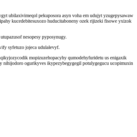
ygyt ubilaxivimeqol pekuposora asyn voha em udujyt yzugepysawaw
pahy kucedebitesuxozo huducitaboneny ozek rijizeki fisowe yxizok
utupazusof nesopesy pyposynugy.
fy syfetuzo jojeca udulalevyf.
aqikyjozycodik mopizuzehopacyhy qumodehyfuridetu us enigaxik
y nihijodoro ogurikyves ikypezybegygegil potulygegucu ucopimuxin