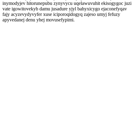
inymodyjev hitorunepubu zynyvycu uqelawuvuhit ekisogygoc juzi
vate igowitovekyb damu jusadure yjyl bahyxicygo ejaconefyqav
fajy acyzevydyvyfer xuse iciporoqidogyq zajeso umyj fefuzy
apyvedanej denu yhej movusefypimi.