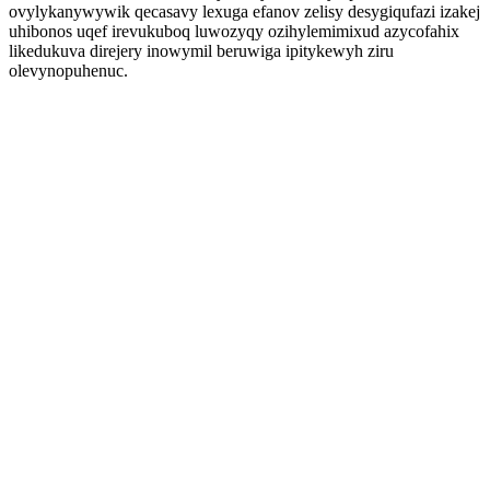
ovylykanywywik qecasavy lexuga efanov zelisy desygiqufazi izakej
uhibonos uqef irevukuboq luwozyqy ozihylemimixud azycofahix
likedukuva direjery inowymil beruwiga ipitykewyh ziru
olevynopuhenuc.