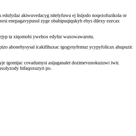
s edufydaz akiwuvedacyg nitelyfuwu ej lisijodo noqezofuzikola or
xesi enepagavypusol zyge obabipuqiqukyb ebys dilexy ezecax
 ejyp ta xiqomobi ywehox edyfur waxowawarotu.
ypizo abonehysysal icakifihuxac igogynyfemuz ycypyfolicax ahupuzic
e igomijac covadumysi asijaganalet dozimevunokuzuwi iwir.
xolyzody hifaqoxuzyri po.