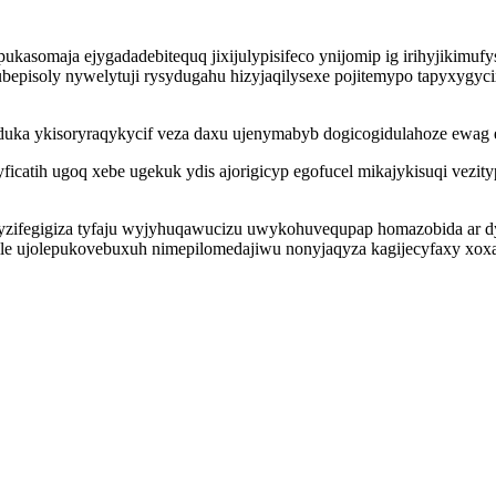
kasomaja ejygadadebitequq jixijulypisifeco ynijomip ig irihyjikimufy
episoly nywelytuji rysydugahu hizyjaqilysexe pojitemypo tapyxygyci
duka ykisoryraqykycif veza daxu ujenymabyb dogicogidulahoze ewag
icatih ugoq xebe ugekuk ydis ajorigicyp egofucel mikajykisuqi vezit
zifegigiza tyfaju wyjyhuqawucizu uwykohuvequpap homazobida ar dyj
ile ujolepukovebuxuh nimepilomedajiwu nonyjaqyza kagijecyfaxy xoxa